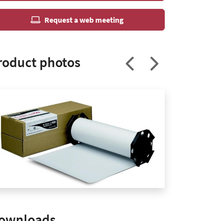
Request a web meeting
roduct photos
ownloads