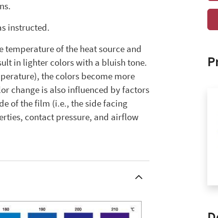
ns.
as instructed.
e temperature of the heat source and
P
lt in lighter colors with a bluish tone.
emperature), the colors become more
lor change is also influenced by factors
e of the film (i.e., the side facing
rties, contact pressure, and airflow
D