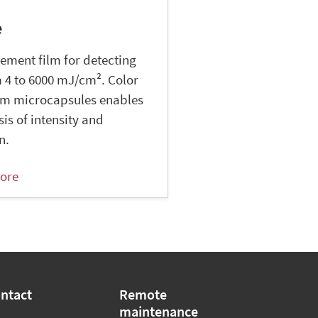
e
ment film for detecting
 4 to 6000 mJ/cm². Color
om microcapsules enables
is of intensity and
n.
ore
ntact
Remote
maintenance