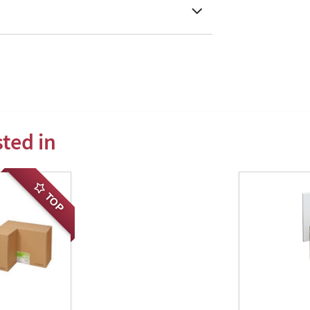
ted in
TOP