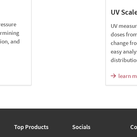
UV Scal
ressure
UV measure
ermining
doses from
tion, and
change fr
easy analys
distributio
learn m
Top Products
Socials
Co