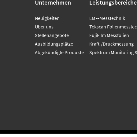
Unternehmen
Leistungsbereiche
Neuigkeiten
EMF-Messtechnik
Über uns
Tekscan Folienmesstec
Stellenangebote
FujiFilm Messfolien
Ausbildungsplätze
Kraft-/Druckmessung
Abgekündigte Produkte
Spektrum Monitoring 
© 2026 CMV Hoven GmbH - Vertrieb, Beratung un