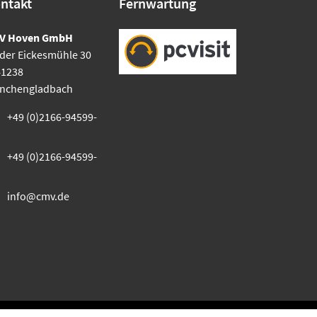
ntakt
Fernwartung
V Hoven GmbH
der Eickesmühle 30
41238
nchengladbach
+49 (0)2166-94599-
+49 (0)2166-94599-
info@cmv.de
Kontakt
|
Impressum
|
Datenschutz