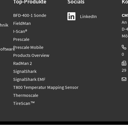
Top-Produkte
Socials
Ko
BFD-400-1 Sonde
CM
LinkedIn
An 
FieldMan
hnik
D-
I-Scan®
Mö
Prescale
Prescale Mobile
Software
0
Products Overview
RadMan 2
29
SignalShark
SignalShark EMF
T800 Temperatur Mapping Sensor
Thermoscale
TireScan™
d Systemlösungen für messtechnische Produkte und Systeme