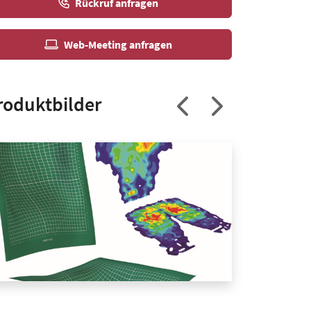
Rückruf anfragen
Web-Meeting anfragen
roduktbilder