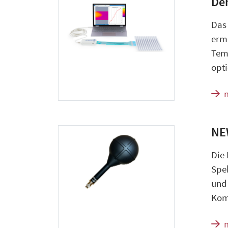
De
Das
erm
Tem
opti
NEW
Die
Spe
und
Kom