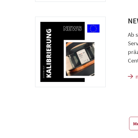
NE
Ab s
Serv
präz
Cent