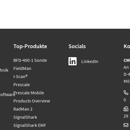
Top-Produkte
Socials
Ko
BFD-400-1 Sonde
CM
LinkedIn
An 
FieldMan
hnik
D-
I-Scan®
Mö
Prescale
Prescale Mobile
Software
0
Products Overview
RadMan 2
29
SignalShark
SignalShark EMF