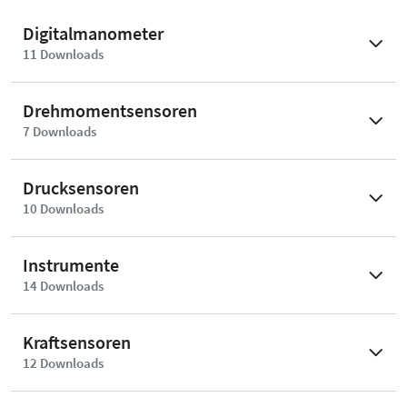
Digitalmanometer
11
Download
s
Drehmomentsensoren
7
Download
s
Drucksensoren
10
Download
s
Instrumente
14
Download
s
Kraftsensoren
12
Download
s