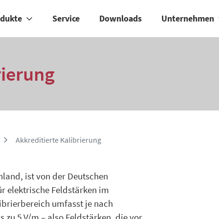
odukte
Service
Downloads
Unternehmen
rierung
Akkreditierte Kalibrierung
hland, ist von der Deutschen
ür elektrische Feldstärken im
ibrierbereich umfasst je nach
 zu 5 V/m – also Feldstärken, die vor