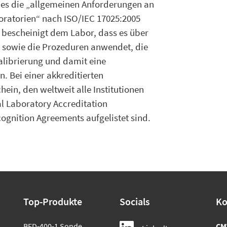
 es die „allgemeinen Anforderungen an
oratorien“ nach ISO/IEC 17025:2005
nd bescheinigt dem Labor, dass es über
 sowie die Prozeduren anwendet, die
alibrierung und damit eine
n. Bei einer akkreditierten
hein, den weltweit alle Institutionen
al Laboratory Accreditation
gnition Agreements aufgelistet sind.
Top-Produkte
Socials
Ko
BFD-400-1 Sonde
CM