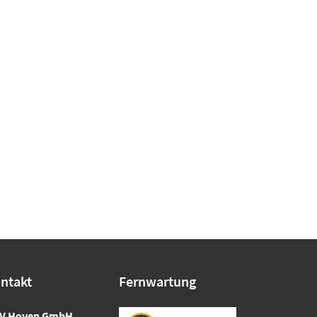
ntakt
Fernwartung
V Hoven GmbH